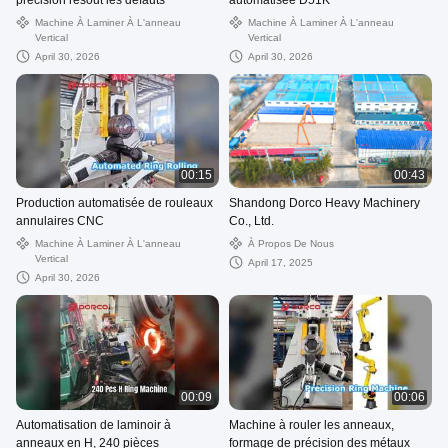
précision résout les défauts
automatisée D51K
Machine À Laminer À L'anneau
Machine À Laminer À L'anneau
Vertical
Vertical
April 30, 2026
April 30, 2026
00:15
00:43
Production automatisée de rouleaux
Shandong Dorco Heavy Machinery
annulaires CNC
Co., Ltd.
Machine À Laminer À L'anneau
À Propos De Nous
Vertical
April 17, 2025
April 30, 2026
00:09
00:06
Automatisation de laminoir à
Machine à rouler les anneaux,
anneaux en H, 240 pièces
formage de précision des métaux