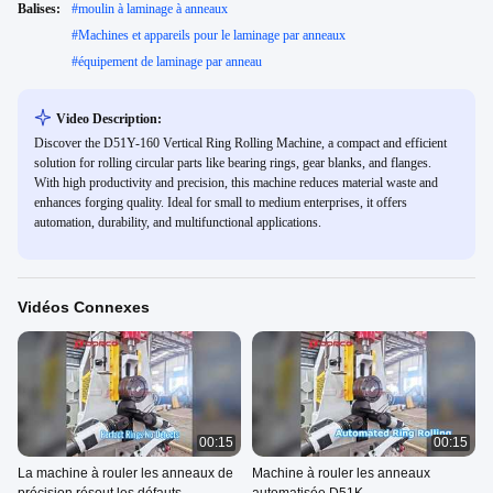
Balises:
#
moulin à laminage à anneaux
#
Machines et appareils pour le laminage par anneaux
#
équipement de laminage par anneau
Video Description:
Discover the D51Y-160 Vertical Ring Rolling Machine, a compact and efficient
solution for rolling circular parts like bearing rings, gear blanks, and flanges.
With high productivity and precision, this machine reduces material waste and
enhances forging quality. Ideal for small to medium enterprises, it offers
automation, durability, and multifunctional applications.
Vidéos Connexes
00:15
00:15
La machine à rouler les anneaux de
Machine à rouler les anneaux