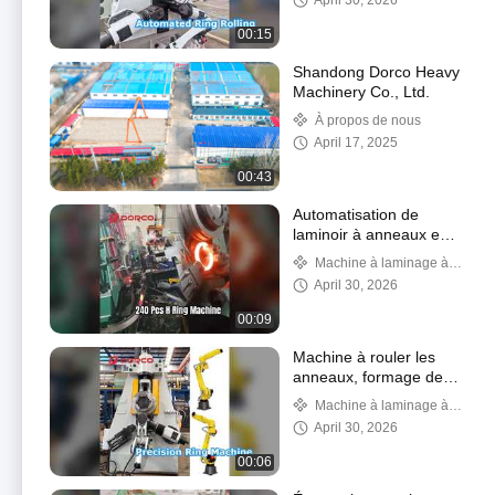
April 30, 2026
00:15
Shandong Dorco Heavy
Machinery Co., Ltd.
À propos de nous
April 17, 2025
00:43
Automatisation de
laminoir à anneaux en
H, 240 pièces
Machine à laminage à
anneaux
April 30, 2026
00:09
Machine à rouler les
anneaux, formage de
précision des métaux
Machine à laminage à
anneaux
April 30, 2026
00:06