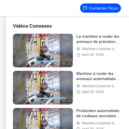
Contactez Nous
Vidéos Connexes
La machine à rouler les
anneaux de précision
résout les défauts
Machine à laminer à
l'anneau vertical
April 30, 2026
00:15
Machine à rouler les
anneaux automatisée
D51K
Machine à laminer à
l'anneau vertical
April 30, 2026
00:15
Production automatisée
de rouleaux annulaires
CNC
Machine à laminer à
l'anneau vertical