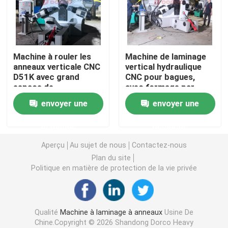
Demande de soumission
Machine à rouler les
Machine de laminage
Machine à laminage à anneaux
anneaux verticale CNC
vertical hydraulique
D51K avec grand
CNC pour bagues,
espace de
avec formage par
Machine à laminer à l'anneau vertical
chargement et
laminage circulaire
envoyer une
envoyer une
compatibilité bras
unique et
robotisé pour la
fonctionnement sans
Machine à laminer à l'anneau horizontal
demande
demande
production
opérateur pour
automatisée
bagues de précision
Aperçu
Au sujet de nous
Contactez-nous
Moulin à tuyaux à soudure en spirale
Plan du site
Politique en matière de protection de la vie privée
Presses à vis de forgeage
Qualité
Machine à laminage à anneaux
Usine De
Chine.Copyright © 2026 Shandong Dorco Heavy