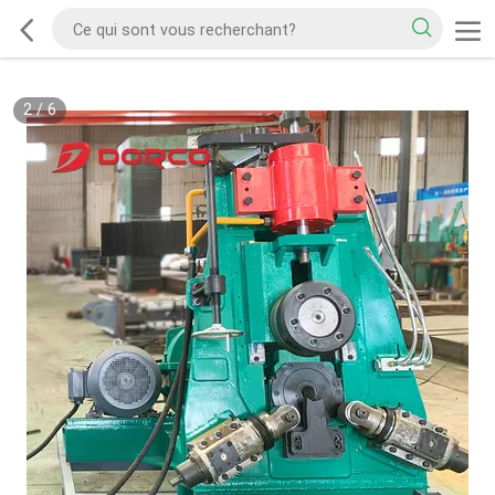
2
/
6