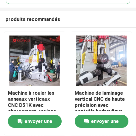
produits recommandés
Machine à rouler les
Machine de laminage
Aperçu
anneaux verticaux
vertical CNC de haute
CNC D51K avec
précision avec
chargement, roulage,
contrôle hydraulique
Produits
déchargement
CNC pour bagues de
envoyer une
envoyer une
automatiques et
diamètre extérieur
système CNC de haute
160-1300mm
demande
demande
Vidéos
précision pour