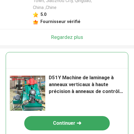
Town, Jiaozhou City, Qingdao,
China ,Chine
5.0
Fournisseur vérifié
Regardez plus
D51Y Machine de laminage à
anneaux verticaux à haute
précision à anneaux de contrôle
de précision OD 55 - 1300 mm
Continuer