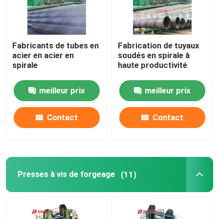
Demande de soumission
Fabricants de tubes en
Fabrication de tuyaux
acier en acier en
soudés en spirale à
Machine à laminage à anneaux
spirale
haute productivité
Machine à laminer à l'anneau vertical
meilleur prix
meilleur prix
Contact
Contact
Machine à laminer à l'anneau horizontal
Moulin à tuyaux à soudure en spirale
Presses à vis de forgeage
(11)
Presses à vis de forgeage