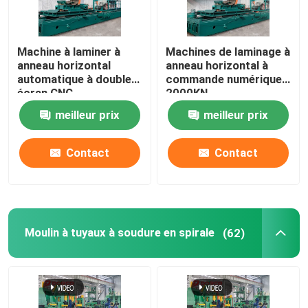
A propos de nous
Machine à laminer à
Machines de laminage à
anneau horizontal
anneau horizontal à
automatique à double
commande numérique
Visite d'usine
écran CNC
2000KN
meilleur prix
meilleur prix
Contrôle de la qualité
Contact
Contact
Contact
nouvelles
Moulin à tuyaux à soudure en spirale
(62)
Tous les cas
Blogs