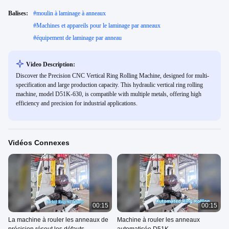
Balises:
#
moulin à laminage à anneaux
#
Machines et appareils pour le laminage par anneaux
#
équipement de laminage par anneau
Video Description:
Discover the Precision CNC Vertical Ring Rolling Machine, designed for multi-
specification and large production capacity. This hydraulic vertical ring rolling
machine, model D51K-630, is compatible with multiple metals, offering high
efficiency and precision for industrial applications.
Vidéos Connexes
00:15
00:15
La machine à rouler les anneaux de
Machine à rouler les anneaux