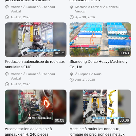
précision résout les défauts
automatisée D51K
Machine À Laminer À L'anneau
Machine À Laminer À L'anneau
Vertical
Vertical
April 30, 2026
April 30, 2026
00:15
00:43
Production automatisée de rouleaux
Shandong Dorco Heavy Machinery
annulaires CNC
Co., Ltd.
Machine À Laminer À L'anneau
À Propos De Nous
Vertical
April 17, 2025
April 30, 2026
00:09
00:06
Automatisation de laminoir à
Machine à rouler les anneaux,
anneaux en H, 240 pièces
formage de précision des métaux