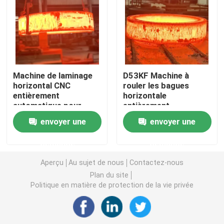
Demande de soumission
Machine à laminage à anneaux
Machine de laminage
D53KF Machine à
horizontal CNC
rouler les bagues
Machine à laminer à l'anneau vertical
entièrement
horizontale
automatique pour
entièrement
bagues métalliques de
automatique avec
Machine à laminer à l'anneau horizontal
envoyer une
envoyer une
grande taille
protection contre les
surcharges
demande
demande
Moulin à tuyaux à soudure en spirale
Aperçu
Au sujet de nous
Contactez-nous
Plan du site
Presses à vis de forgeage
Politique en matière de protection de la vie privée