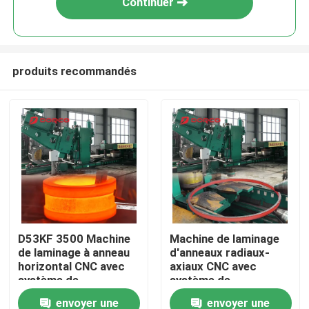
Continuer
produits recommandés
Aperçu
D53KF 3500 Machine
Machine de laminage
de laminage à anneau
d'anneaux radiaux-
Produits
horizontal CNC avec
axiaux CNC avec
système de
système de
refroidissement à
refroidissement par
envoyer une
envoyer une
Vidéos
l'eau et cycle de
eau, laminage multi-