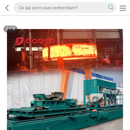
2
/
5