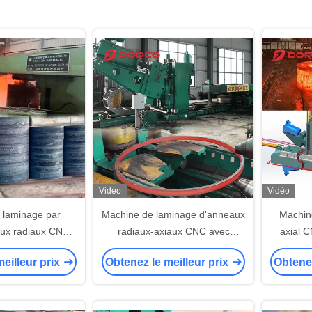
Vidéo
Vidéo
 laminage par
Machine de laminage d'anneaux
Machine
ux radiaux CNC
radiaux-axiaux CNC avec
axial 
N 2500KN
système de refroidissement par
bagu
eilleur prix
Obtenez le meilleur prix
Obtenez
eau, laminage multi-stations et
gr
bouton d'arrêt d'urgence