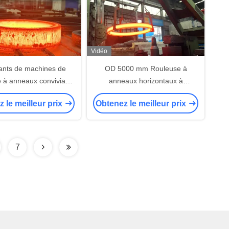
Vidéo
ants de machines de
OD 5000 mm Rouleuse à
 à anneaux conviviaux
anneaux horizontaux à
 Force de laminage
roulement bidirectionnel
 le meilleur prix
Obtenez le meilleur prix
axiale
composite
7