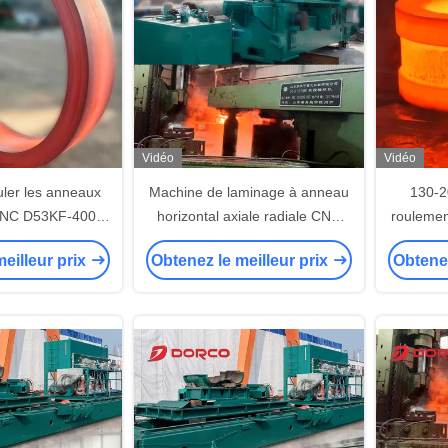
Vidéo
Vidéo
uler les anneaux
Machine de laminage à anneau
130-2
CNC D53KF-4000
horizontal axiale radiale CNC
roulemen
 roulage de 800-
avec personnalisation non
à roul
eilleur prix
Obtenez le meilleur prix
Obtenez
système de
standard, système de
hori
ment par eau et
refroidissement à l'eau et
d'utilisa
rrêt d'urgence
rentable
une po