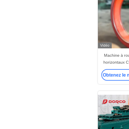
Vidéo
Machine à ro
horizontaux 
avec plage de
Obtenez le m
4000mm, 
refroidisse
bouton d'a