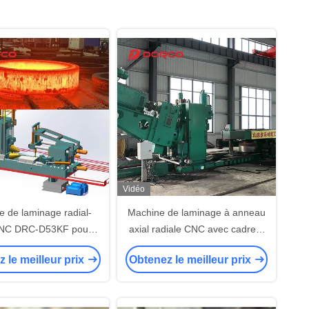
Vidéo
 de laminage radial-
Machine de laminage à anneau
CNC DRC-D53KF pour
axial radiale CNC avec cadre à
es sans soudure de
haute rigidité, système CNC
 le meilleur prix
Obtenez le meilleur prix
andes dimensions
avancé et refroidissement à
l'eau pour les anneaux à paroi
épaisse de grand diamètre