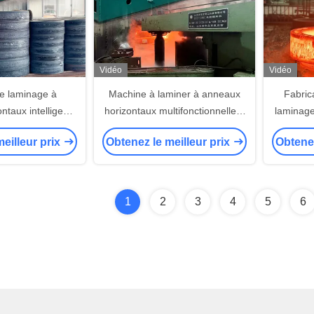
Vidéo
Vidéo
e laminage à
Machine à laminer à anneaux
Fabric
ntaux intelligents
horizontaux multifonctionnelle à
laminage
 Ring Rolling
plusieurs stations
2500KN
eilleur prix
Obtenez le meilleur prix
Obtenez
rging
1
2
3
4
5
6