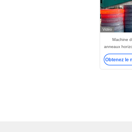
Vidéo
Machine d
anneaux horizo
3500 mm OD
Obtenez le m
Fo