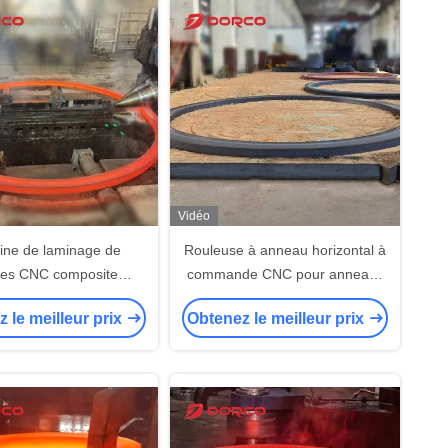
Vidéo
ine de laminage de
Rouleuse à anneau horizontal à
es CNC composite
commande CNC pour anneaux
ionnelle avec diamètre
de grand diamètre de 3500 mm
 le meilleur prix
Obtenez le meilleur prix
ur nominal de 3500 mm
de diamètre extérieur nominal
ystème hydraulique
nome en énergie