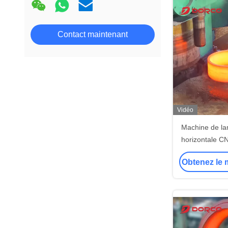
Contact maintenant
Vidéo
Machine de la
horizontale C
extérieur no
Obtenez le m
et lamin
bidirectionne
précisio