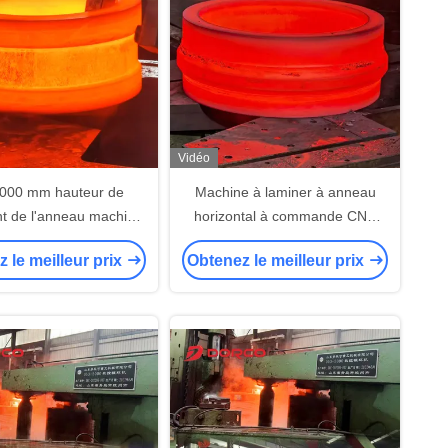
Vidéo
000 mm hauteur de
Machine à laminer à anneau
t de l'anneau machine
horizontal à commande CNC
ement CNC à anneau
pour anneaux de grand
 le meilleur prix
Obtenez le meilleur prix
zontal avec un taux
diamètre avec une force de
tion du matériau élevé et
laminage radiale de 12500 KN
rtée de roulement de
800-5000 mm