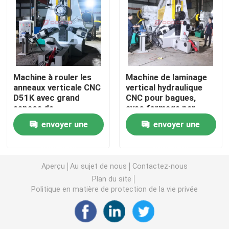
Demande de soumission
Machine à laminage à anneaux
Machine à rouler les
Machine de laminage
anneaux verticale CNC
vertical hydraulique
Machine à laminer à l'anneau vertical
D51K avec grand
CNC pour bagues,
espace de
avec formage par
chargement et
laminage circulaire
Machine à laminer à l'anneau horizontal
envoyer une
envoyer une
compatibilité bras
unique et
robotisé pour la
fonctionnement sans
demande
demande
production
opérateur pour
Moulin à tuyaux à soudure en spirale
automatisée
bagues de précision
Aperçu
Au sujet de nous
Contactez-nous
Plan du site
Presses à vis de forgeage
Politique en matière de protection de la vie privée