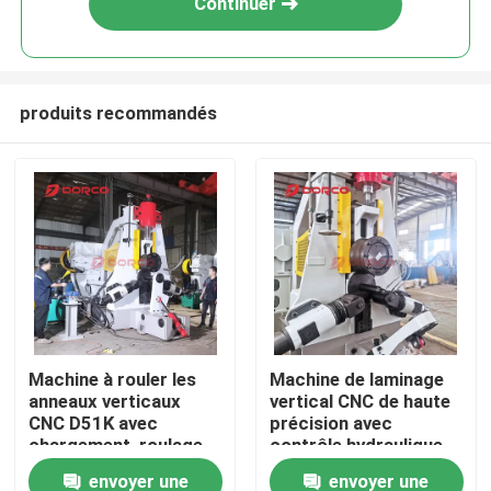
Continuer
produits recommandés
Aperçu
Machine à rouler les
Machine de laminage
anneaux verticaux
vertical CNC de haute
Produits
CNC D51K avec
précision avec
chargement, roulage,
contrôle hydraulique
déchargement
CNC pour bagues de
envoyer une
envoyer une
Vidéos
automatiques et
diamètre extérieur