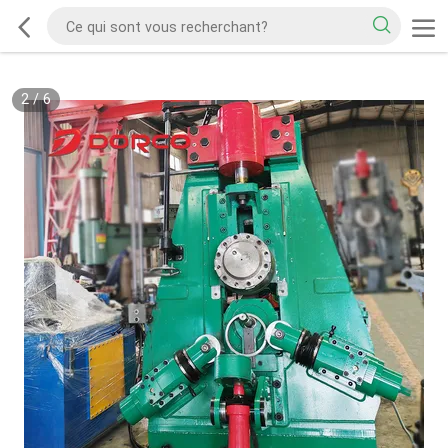
2
/
6