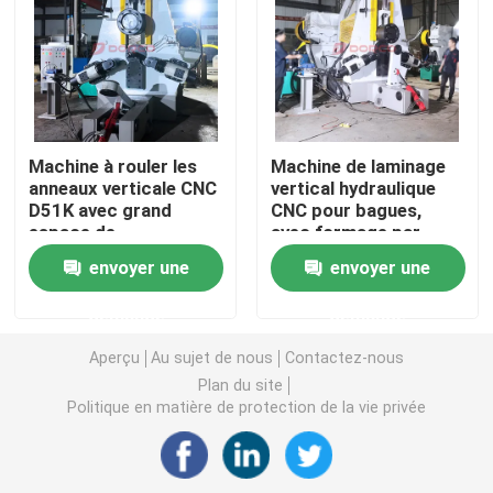
Demande de soumission
Machine à laminage à anneaux
Machine à rouler les
Machine de laminage
anneaux verticale CNC
vertical hydraulique
Machine à laminer à l'anneau vertical
D51K avec grand
CNC pour bagues,
espace de
avec formage par
chargement et
laminage circulaire
Machine à laminer à l'anneau horizontal
envoyer une
envoyer une
compatibilité bras
unique et
robotisé pour la
fonctionnement sans
demande
demande
production
opérateur pour
Moulin à tuyaux à soudure en spirale
automatisée
bagues de précision
Aperçu
Au sujet de nous
Contactez-nous
Plan du site
Presses à vis de forgeage
Politique en matière de protection de la vie privée