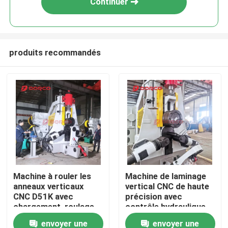
Continuer
produits recommandés
Aperçu
Machine à rouler les
Machine de laminage
anneaux verticaux
vertical CNC de haute
Produits
CNC D51K avec
précision avec
chargement, roulage,
contrôle hydraulique
déchargement
CNC pour bagues de
envoyer une
envoyer une
Vidéos
automatiques et
diamètre extérieur