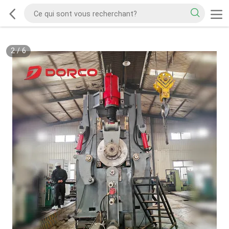
2
/
6